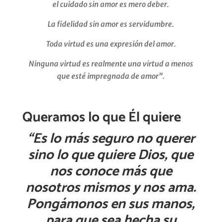
el cuidado sin amor es mero deber.
La fidelidad sin amor es servidumbre.
Toda virtud es una expresión del amor.
Ninguna virtud es realmente una virtud a menos
que esté impregnada de amor”.
Queramos lo que Él quiere
“
Es
lo
más
seguro
no
querer
sino
lo que
quiere
Dios, que
nos
conoce
más
que
nosotros
mismos
y
nos
ama
.
Pongámonos
en
sus
manos
,
para que sea
hecha
su