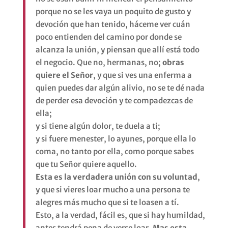
porque no se les vaya un poquito de gusto y
devoción que han tenido, háceme ver cuán
poco entienden del camino por donde se
alcanza la unión, y piensan que allí está todo
el negocio. Que no, hermanas, no;
obras
quiere el Señor
, y que si ves una enferma a
quien puedes dar algún alivio, no se te dé nada
de perder esa devoción y te compadezcas de
ella;
y si tiene algún dolor, te duela a ti;
y si fuere menester, lo ayunes, porque ella lo
coma, no tanto por ella, como porque sabes
que tu Señor quiere aquello.
Esta es la verdadera unión con su voluntad
,
y que si vieres loar mucho a una persona te
alegres más mucho que si te loasen a tí.
Esto, a la verdad, fácil es, que si hay humildad,
antes tendrá pena de verse loar.
Mas esta