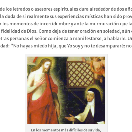
 los letrados o asesores espirituales dura alrededor de dos año
la duda de si realmente sus experiencias místicas han sido pro
En los momentos de incertidumbre y ante la murmuración que la
y fidelidad de Dios. Como deja de tener oración en soledad, aún
tras personas el Señor comienza a manifestarse, a hablarle. Un
dad: “No hayas miedo hija, que Yo soy y no te desampararé: no
En los momentos más difíciles de su vida,