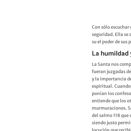
Con sólo escuchar 
seguridad. Ella se
su el poder de sus
La humildad 
La Santa nos compa
fueran juzgadas d
y la importancia d
espiritual. Cuand
ponían los confeso
entiende que los ot
murmuraciones. Su 
del salmo 118 que d
siendo justo permit
locución que recib