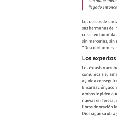
con nadie enem
llegado entonce
Los deseos de sant
sus hermanas del m
crecer en humildad 
sin mercerlas, sin 
“Descubríanme verd
Los expertos
Los éxtasis y arro
comunica a su amig
ayude a conseguir 
Encarnación, acomp
ambos le piden que
nuevas en Teresa, n
libros de oración 
Dios sigue su obra 