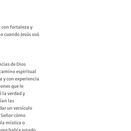
 con fortaleza y
mo cuando Jesús usó
ncias de Dios
camino espiritual
a y con experiencia
ones que le
 la verdad y
ían las
dar un versículo
al Señor cómo
bla mística o
empre había estado