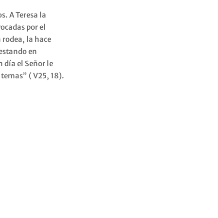
s. A Teresa la
vocadas por el
 rodea, la hace
 estando en
 día el Señor le
 temas” ( V25, 18).