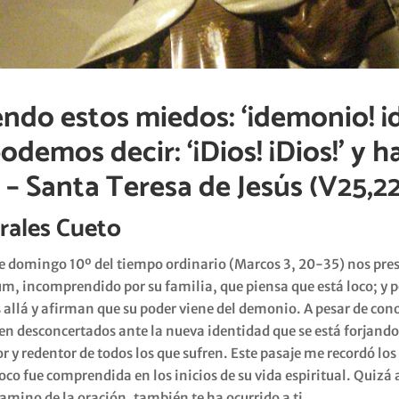
ndo estos miedos: ‘¡demonio! ¡
demos decir: ‘¡Dios! ¡Dios!’ y h
 – Santa Teresa de Jesús (V25,22
rales Cueto
te domingo 10º del tiempo ordinario (Marcos 3, 20-35) nos pres
m, incomprendido por su familia, que piensa que está loco; y p
s allá y afirman que su poder viene del demonio. A pesar de cono
ten desconcertados ante la nueva identidad que se está forjand
 y redentor de todos los que sufren. Este pasaje me recordó los
co fue comprendida en los inicios de su vida espiritual. Quizá a
amino de la oración, también te ha ocurrido a ti.