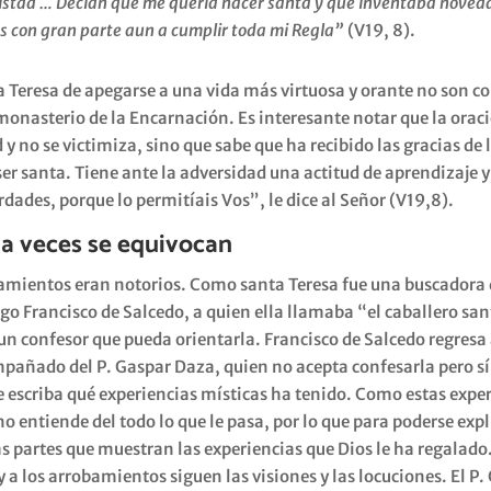
istad … Decían que me quería hacer santa y que inventaba noved
s con gran parte aun a cumplir toda mi Regla”
(V19, 8).
a Teresa de apegarse a una vida más virtuosa y orante no son 
onasterio de la Encarnación. Es interesante notar que la orac
y no se victimiza, sino que sabe que ha recibido las gracias de 
ser santa. Tiene ante la adversidad una actitud de aprendizaje 
ades, porque lo permitíais Vos”, le dice al Señor (V19,8).
 a veces se equivocan
bamientos eran notorios. Como santa Teresa fue una buscadora d
o Francisco de Salcedo, a quien ella llamaba “el caballero san
un confesor que pueda orientarla. Francisco de Salcedo regresa 
añado del P. Gaspar Daza, quien no acepta confesarla pero sí 
 escriba qué experiencias místicas ha tenido. Como estas expe
o entiende del todo lo que le pasa, por lo que para poderse expl
las partes que muestran las experiencias que Dios le ha regalado
y a los arrobamientos siguen las visiones y las locuciones. El P