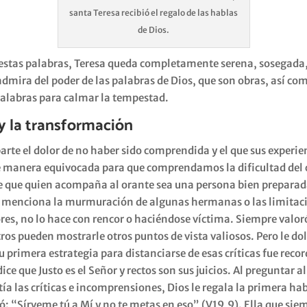
santa Teresa recibió el regalo de las hablas
de Dios.
estas palabras, Teresa queda completamente serena, sosegada,
 admira del poder de las palabras de Dios, que son obras, así co
 palabras para calmar la tempestad.
y la transformación
rte el dolor de no haber sido comprendida y el que sus experie
e manera equivocada para que comprendamos la dificultad del 
e que quien acompaña al orante sea una persona bien preparad
o menciona la murmuración de algunas hermanas o las limitaci
res, no lo hace con rencor o haciéndose víctima. Siempre valoró
ros pueden mostrarle otros puntos de vista valiosos. Pero le dol
primera estrategia para distanciarse de esas críticas fue recor
ice que Justo es el Señor y rectos son sus juicios. Al preguntar 
ía las críticas e incomprensiones, Dios le regala la primera ha
ió: “Sírveme tú a Mí y no te metas en eso” (V19,9). Ella que si