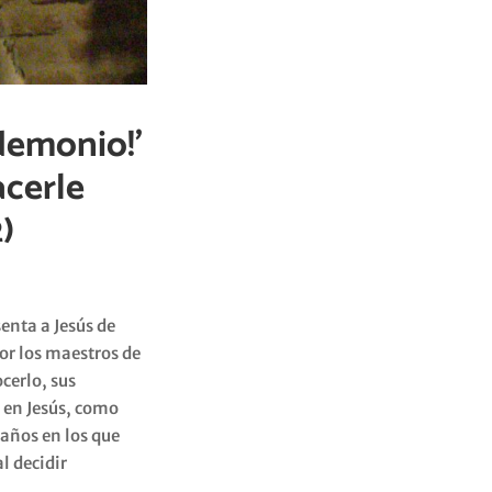
demonio!’
acerle
)
enta a Jesús de
or los maestros de
cerlo, sus
o en Jesús, como
 años en los que
l decidir