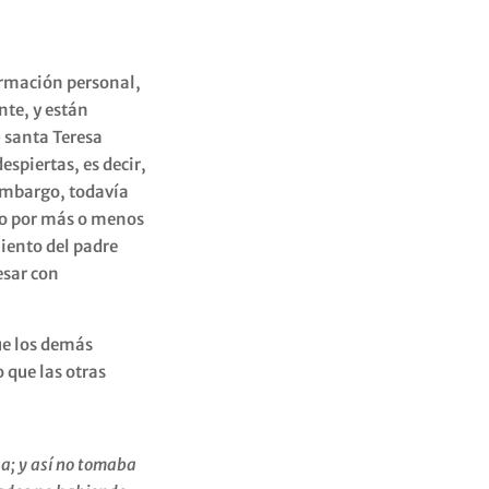
formación personal,
nte, y están
) santa Teresa
spiertas, es decir,
 embargo, todavía
do por más o menos
iento del padre
esar con
ue los demás
 que las otras
a; y así no tomaba