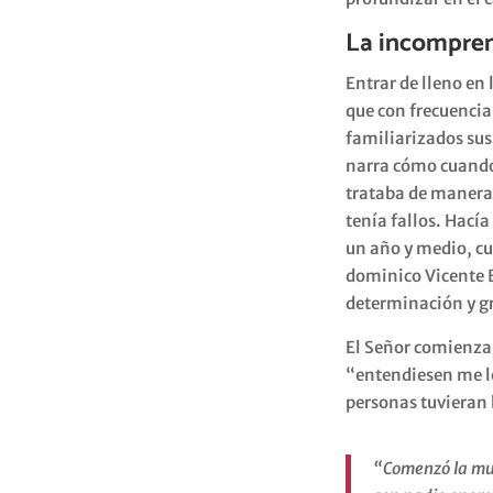
La incompren
Entrar de lleno en
que con frecuencia
familiarizados sus 
narra cómo cuando 
trataba de manera 
tenía fallos. Hací
un año y medio, cu
dominico Vicente B
determinación y gr
El Señor comienza 
“entendiesen me lo
personas tuvieran 
“Comenzó la mur