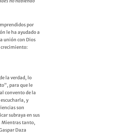
ades no habiendo
comprendidos por
ión le ha ayudado a
la unión con Dios
y crecimiento:
e la verdad, lo
to”, para que le
al convento de la
escucharla, y
riencias son
icar subraya en sus
. Mientras tanto,
. Gaspar Daza