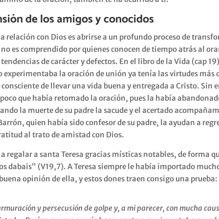
sión de los amigos y conocidos
 la relación con Dios es abrirse a un profundo proceso de trans
 no es comprendido por quienes conocen de tiempo atrás al ora
tendencias de carácter y defectos. En el libro de la Vida (cap 19
experimentaba la oración de unión ya tenía las virtudes más de
consciente de llevar una vida buena y entregada a Cristo. Sin
a poco que había retomado la oración, pues la había abandona
ando la muerte de su padre la sacude y el acertado acompañam
arrón, quien había sido confesor de su padre, la ayudan a regr
atitud al trato de amistad con Dios.
a regalar a santa Teresa gracias místicas notables, de forma q
s dabais” (V19,7). A Teresa siempre le había importado mucho
buena opinión de ella, y estos dones traen consigo una prueba:
muración y persecusión de golpe y, a mi parecer, con mucha caus