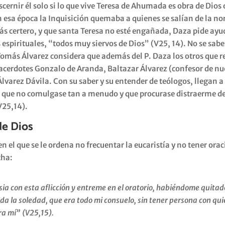
iscernir él solo si lo que vive Teresa de Ahumada es obra de Dios
esa época la Inquisición quemaba a quienes se salían de la n
ás certero, y que santa Teresa no esté engañada, Daza pide ayud
 espirituales, “todos muy siervos de Dios” (V25, 14). No se sabe
 Tomás Álvarez considera que además del P. Daza los otros que r
sacerdotes Gonzalo de Aranda, Baltazar Álvarez (confesor de nu
lvarez Dávila. Con su saber y su entender de teólogos, llegan a
 que no comulgase tan a menudo y que procurase distraerme de
V25,14).
de Dios
en el que se le ordena no frecuentar la eucaristía y no tener ora
cha:
esia con esta aflicción y entreme en el oratorio, habiéndome quita
da la soledad, que era todo mi consuelo, sin tener persona con qui
ra mí” (V25,15).