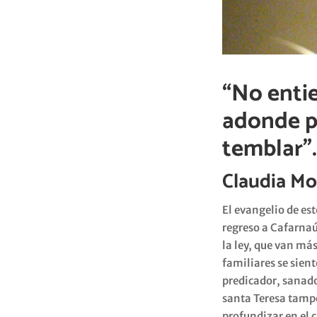
“No entie
adonde po
temblar”.
Claudia Mo
El evangelio de es
regreso a Cafarnaú
la ley, que van má
familiares se sien
predicador, sanador
santa Teresa tampo
profundizar en el c