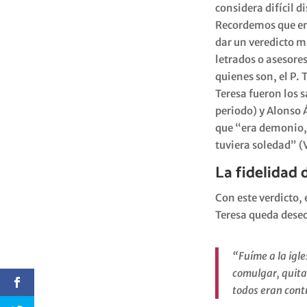
considera difícil d
Recordemos que en 
dar un veredicto m
letrados o asesores
quienes son, el P.
Teresa fueron los 
periodo) y Alonso Á
que “era demonio,
tuviera soledad” (
La fidelidad 
Con este verdicto, 
Teresa queda dese
“Fuíme a la igl
comulgar, quita
todos eran cont